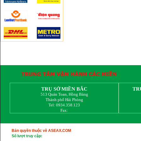
TRỤ SỞ MIỀN BẮC
TR
513 Quán Toan, Hồng Bàng
Thành phố Hải Phòng
Tel: 0934.358.123
Fax:
Bản quyền thuộc về ASEAX.COM
Số lượt truy cập: