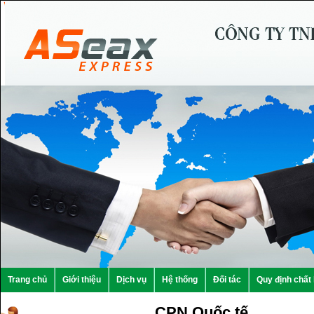
Trang chủ
Giới thiệu
Dịch vụ
Hệ thống
Đối tác
Quy định chất
CPN Quốc tế