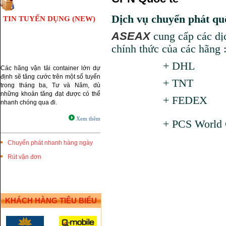
Dịch vụ chuyển phát qu
TIN TUYỂN DỤNG (NEW)
ASEAX
cung cấp các dịc
chính thức của các hãng 
+ DHL
Các hãng vận tải container lớn dự
định sẽ tăng cước trên một số tuyến
+ TNT
trong tháng ba, Tư và Năm, dù
những khoản tăng đạt được có thể
+ FEDEX
nhanh chóng qua đi.
Xem thêm
+ PCS World Co
Chuyển phát nhanh hàng ngày
Rút vận đơn
KHÁCH HÀNG TIÊU BIỂU